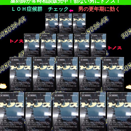
薬剤師が常時相談販売中！勃ない男にトノス！
ＬＯＨ症候群 チェック
男の更年期に効く