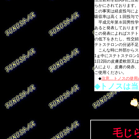
らかにされております。
この事実は経皮投与によ
吸収率は高く１回投与で1
平成元年第８回男性学学
あると発表しております
この発表によればステト
の低下をきたし、性交頻
テトステロンの分泌不足
こんな時に外部からス
1ｇ中にステトステロン1
1日2回の皮膚柔軟部又は
人により、皮膚の発赤、
ご使用ください。
◆
注意…トノスの使用
◆トノスは
毛じ