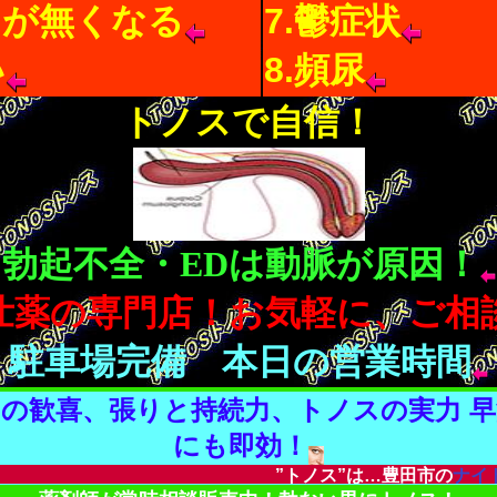
力が無くなる
7.鬱症状
い
8.頻尿
トノスで自信！
勃起不全・EDは動脈が原因！
壮薬の専門店！お気軽に、ご相
駐車場完備 本日の営業時間
男の歓喜、張りと持続力、トノスの実力 早
にも即効！
”トノス”は…豊田市の
ナイトウ