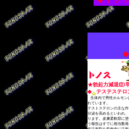
★勃起力減退症/
◆
テステステロ
生体内で男性ホルモン
れています。
テストステロンの主な作
分泌を高めるといわれ、
ります。皮膚柔軟部に塗
う報告はすでに相当数発
性注射剤を筋肉内に注射