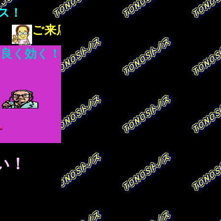
ス！
ご来店ください、私がしっかりとご説
く良く効く！
★
い！