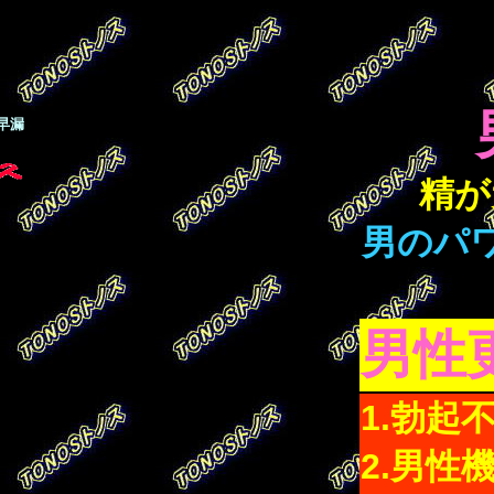
早漏
精が
！
男のパ
男性
1.勃起
2.男性