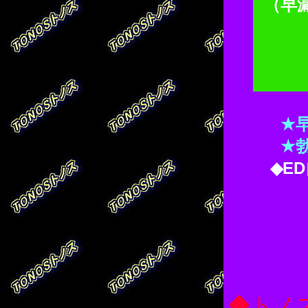
（早
★
★
◆E
◆トノ