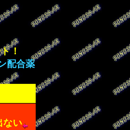
！
ート！
ン配合薬
出ない