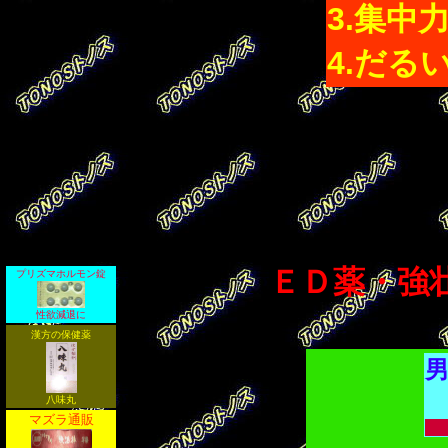
3.集中
4.だる
プリズマホルモン錠
ＥＤ薬・強
性欲減退に
漢方の保健薬
八味丸
マズラ通販