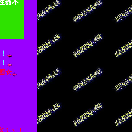
性器不
！
！
画☆
下さい！