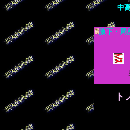
中
腋下・局
ト