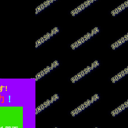
す!
力
！