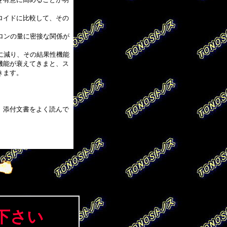
ロイドに比較して、その
ロンの量に密接な関係が
に減り、その結果性機能
機能が衰えてきまと、ス
きます。
。
。
、添付文書をよく読んで
下さい