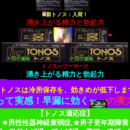
新トノス：入荷！
湧き上がる精力と勃起力
トノスハリーマーク
湧き上がる精力と勃起力
トノスは冷所保存を、効きめが低下しま
って実感！早漏に効く
の実
【トノス適応症】
★男性性器神経衰弱症,★男子更年期障害