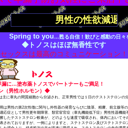
男性の性欲減退症に
Spring to you
…甦る自信！歓びと感動の日々
◆トノスはほぼ無香性です
◆セックスは最高のコミュニケーション
早漏に…塗布薬トノスでパートナーもご満足！
ン（男性ホルモン）◆
は主に睾丸の間質細胞から分泌され、正常男性では１日のテストステロンの分泌
用は男性の第2次性徴に関与し外性器の発育ならびに陰茎、精嚢、前立腺等
適応症として男性更年期障害、類官宦官症（睾丸機能低下症）男性性器機能
擦したテストステロン軟膏が、どのような速度で吸収され、体内においてそ
表されておりますが、一例によりますと、ステトステロン及びステトステロ
した場合より、経皮投与の方が迅速に吸収され、ステトステロンの血中濃度