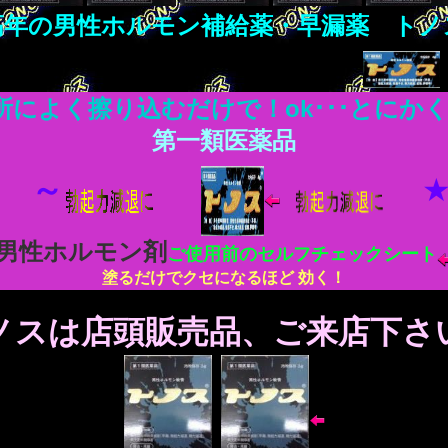
高年の男性ホルモン補給薬・早漏薬 トノ
所によく擦り込むだけで！ok･･･とにか
第一類医薬品
～
男性ホルモン剤
ご使用前のセルフチェックシート
塗るだけでクセになるほど 効く！
ノスは店頭販売品、ご来店下さ