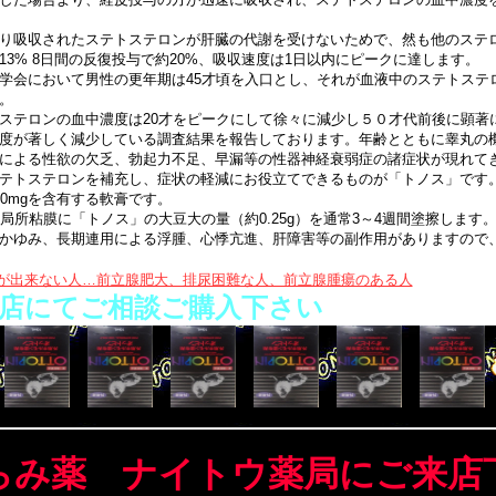
り吸収されたステトステロンが肝臓の代謝を受けないためで、然も他のステ
3% 8日間の反復投与で約20%、吸収速度は1日以内にピークに達します。
会において男性の更年期は45才頃を入口とし、それが血液中のステトステ
。
ステロンの血中濃度は20才をピークにして徐々に減少し５０才代前後に顕著
度が著しく減少している調査結果を報告しております。年齢とともに睾丸の
による性欲の欠乏、勃起力不足、早漏等の性器神経衰弱症の諸症状が現れて
テトステロンを補充し、症状の軽減にお役立てできるものが「トノス」です
0mgを含有する軟膏です。
局所粘膜に「トノス」の大豆大の量（約0.25g）を通常3～4週間塗擦します
かゆみ、長期連用による浮腫、心悸亢進、肝障害等の副作用がありますので
が出来ない人…前立腺肥大、排尿困難な人、前立腺腫瘍のある人
当店にてご相談ご購入下さい
らみ薬 ナイトウ薬局にご来店