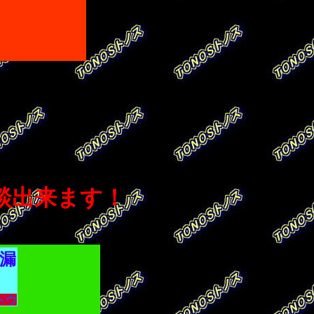
談出来ます！
漏
薬局
でどうか買ってやってくだされ！お頼み申し候、店頭にお