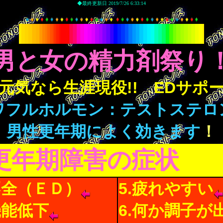
◆最終更新日 2019/7/26 6:33:14
男と女の精力剤祭り
元気なら生涯現役!! EDサポ
ワフルホルモン：テストステロ
男性更年期によく効きます
！
更年期障害の症状
不全（ＥＤ）
5.疲れやすい
機能低下
6.何か調子が