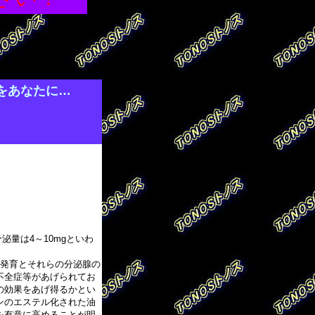
…内服薬プリズマホルモン！
をあなたに…
！
量は4～10mgといわ
の発育とそれらの分泌腺の
不全症等があげられてお
の効果をあげ得るかとい
ンのエステル化された油
を有意に高めることが明