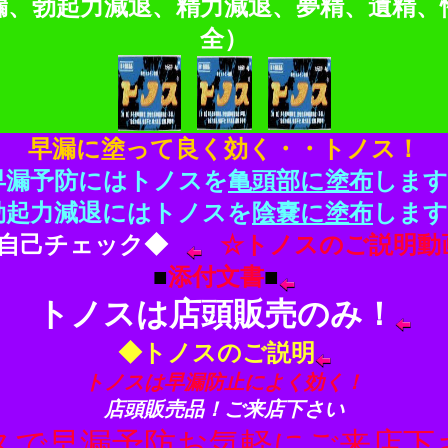
漏、勃起力減退、精力減退、夢精、遺精、
全）
早漏に塗って良く効く・・トノス！
早漏予防にはトノスを
亀頭部に塗布
します
勃起力減退にはトノスを
陰嚢に塗布
します
D自己チェック◆
☆トノスのご説明動
■
添付文書
■
トノスは店頭販売のみ！
◆トノスのご説明
トノスは早漏防止によく効く！
店頭販売品！ご来店下さい
スで早漏予防お気軽にご来店