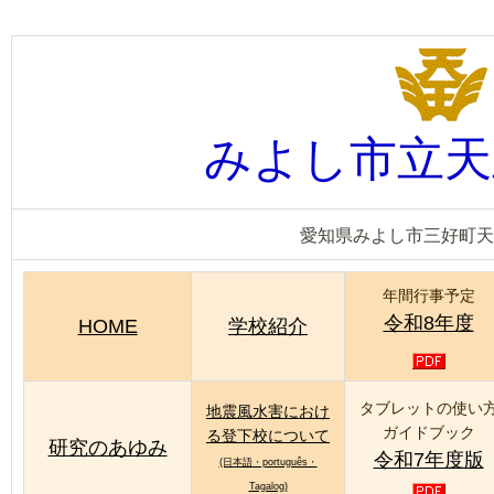
みよし市立天
愛知県みよし市三好町天王
年間行事予定
令和8年度
HOME
学校紹介
タブレットの使い
地震風水害におけ
ガイドブック
る登下校について
研究のあゆみ
令和7年度版
(日本語・português・
Tagalog)