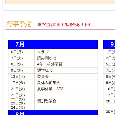
行事予定
※予定は変更する場合あります。
7月
9
6日(月)
クラブ
1日(
7日(火)
読み聞かせ
2日(
8日(水)
4年 校外学習
5日(
9日(木)
通学班会
7日(
13日(月)
委員会
8日(
17日(金)
夏休み前集会
9日(
21日(火)
夏季休業～8/31
16日
21日(火)
17日
22日(水)
個別懇談会
28日
23日(木)
24日(金)
30日
8月