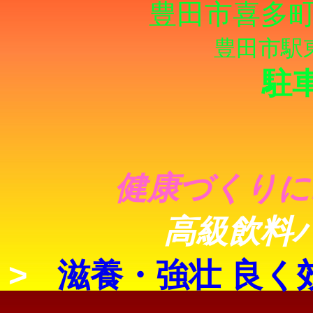
豊田市喜多町
豊田市駅
駐
健康づくりに
高級飲料
>
滋養・強壮 良