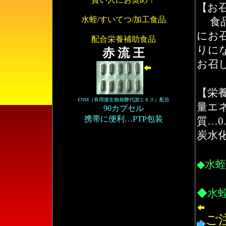
【お
水蛭/すいてつ/加工食品
食
にお
配合栄養補助食品
りに
赤 流 王
お召
【栄養
ENM（有用微生物発酵代謝エキス）配合
量エネ
90カプセル
携帯に便利…PTP包装
質…0
炭水化
◆水蛭
◆水蛭
ご