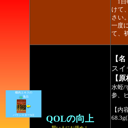
1日
けて
さい
一度
て、
【名
スイ
【原
水蛭
蠣肉エキスの
参、
逸品
【内
バランスターWZ
QOLの向上
68.3g
賢い人にお奨め！