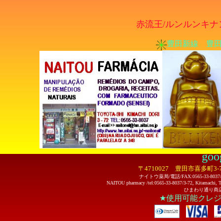
赤流王/ルンルンキナ
豊田新線 豊田
go
〒4710027 豊田市喜多町
ナイトウ薬局/電話/FAX:0565-33-
NAITOU pharmacy /tel:0565-33-8037/3-72, Kitamachi, Toyo
ひまわり通り商店街/Sun
★使用可能クレ