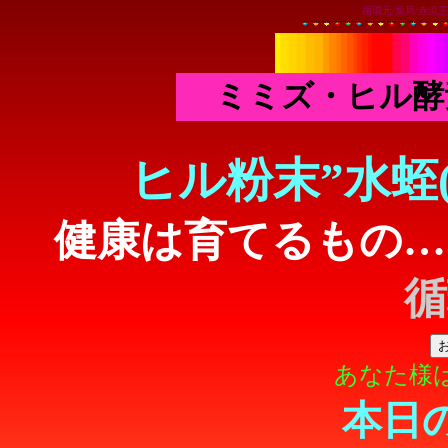
循環元/薬局/赤流王
ミミズ・ヒル酵
ヒル粉末”水蛭
健康は育てるもの…
循
あなた様
本日