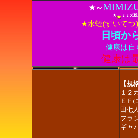
MIMIZU 
★～
★
ミミズ粉
★水蛭(すいてつ
日頃か
健康は自
健康は
【規
１２カ
ＥＦ(
田七人
フラン
ギャバ