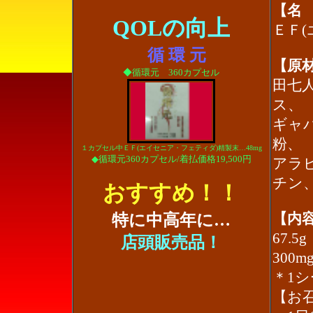
【名
QOLの向上
ＥＦ
循 環 元
【原
◆循環元 360カプセル
田七
ス、
ギャ
粉、
１カプセル中ＥＦ(エイセニア・フェティダ)精製末…48mg
◆循環元360カプセル/着払価格19,500円
アラ
チン
おすすめ！！
特に中高年に…
【内
67.
店頭販売品！
300
＊1シ
【お