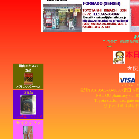
g
〒4710027 豊田市喜多
本
蠣肉エキスの
★使
逸品
ＶＩＳＡ・
バランスターWZ
電話/FAX:0565-33-8037/
国産品
NAITOU pharmacy /tel:05
Toyota station east gate o
ひまわり通り商店街/Sunfl
片仔廣/へんしこう
サイスダウン