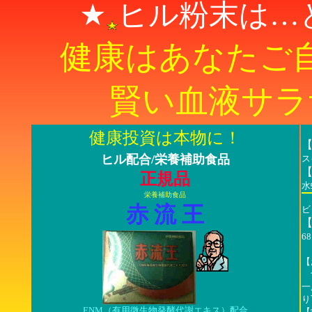
★
ヒル粉末は…
健康はあなたご
賢い血液サラ
健康投資は本物に！
ヒル配合/栄養補助食品
ス
正規品
水
栄養補助食品
赤 流 王
ビ
68
【
食
一
り
ENM（有用微生物発酵代謝エキス）配合
【