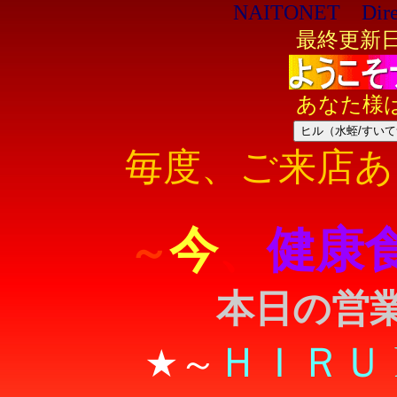
NAITONET Direct
最終更新日：
あなた様
ヒル（水蛭/すい
毎度、ご来店あ
今
、
健康
～
本日の営
ＨＩＲＵ he
★～